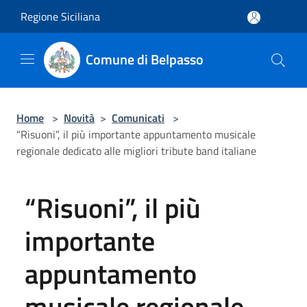
Salta al contenuto principale
Regione Siciliana
Comune di Belpasso
Home
>
Novità
>
Comunicati
>
“Risuoni”, il più importante appuntamento musicale
regionale dedicato alle migliori tribute band italiane
“Risuoni”, il più
importante
appuntamento
musicale regionale