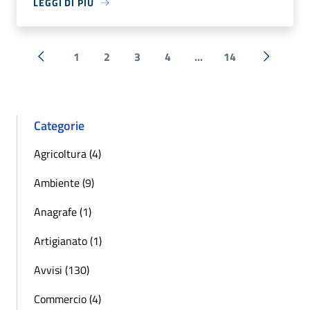
LEGGI DI PIÙ
1
2
3
4
...
14
« Precedente
Successi
Categorie
Agricoltura (4)
Ambiente (9)
Anagrafe (1)
Artigianato (1)
Avvisi (130)
Commercio (4)