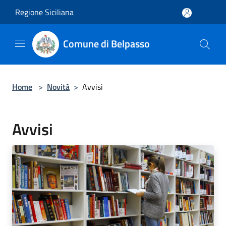
Salta al contenuto principale
Regione Siciliana
Comune di Belpasso
Home
>
Novità
>
Avvisi
Avvisi