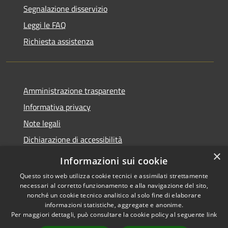
Segnalazione disservizio
Leggi le FAQ
Richiesta assistenza
Amministrazione trasparente
Informativa privacy
Note legali
Dichiarazione di accessibilità
×
Informazioni sui cookie
Questo sito web utilizza cookie tecnici e assimilati strettamente
necessari al corretto funzionamento e alla navigazione del sito,
RSS
Copyright © 2026 • Comune di
nonché un cookie tecnico analitico al solo fine di elaborare
Accessibilità
Belpasso • Powered by
informazioni statistiche, aggregate e anonime.
Privacy
Municipium
Accesso
Per maggiori dettagli, può consultare la cookie policy al seguente
link
•
Cookie