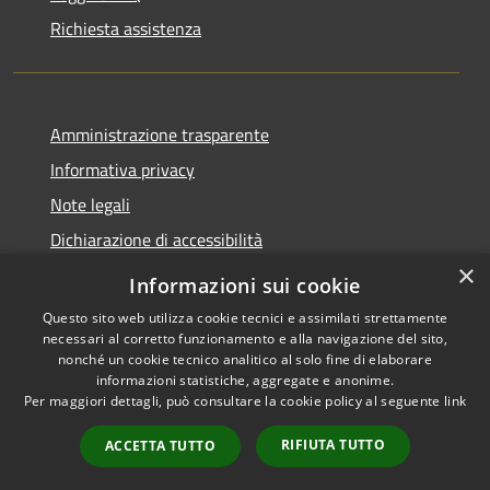
Richiesta assistenza
Amministrazione trasparente
Informativa privacy
Note legali
Dichiarazione di accessibilità
×
Informazioni sui cookie
Questo sito web utilizza cookie tecnici e assimilati strettamente
necessari al corretto funzionamento e alla navigazione del sito,
RSS
Copyright © 2026 • Comune di
nonché un cookie tecnico analitico al solo fine di elaborare
Accessibilità
Belpasso • Powered by
informazioni statistiche, aggregate e anonime.
Privacy
Municipium
Accesso
Per maggiori dettagli, può consultare la cookie policy al seguente
link
•
Cookie
redazione
RIFIUTA TUTTO
ACCETTA TUTTO
Mappa del sito