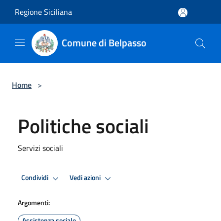
Salta al contenuto principale
Regione Siciliana
Comune di Belpasso
Home
>
Politiche sociali
Servizi sociali
Condividi
Vedi azioni
Argomenti:
Assistenza sociale