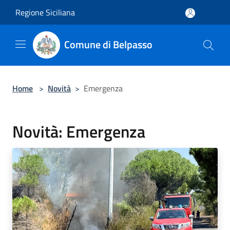
Salta al contenuto principale
Regione Siciliana
Comune di Belpasso
Home
>
Novità
>
Emergenza
Novità: Emergenza