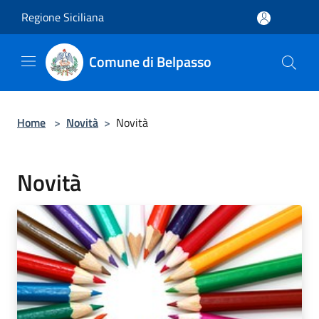
Salta al contenuto principale
Regione Siciliana
Comune di Belpasso
Home
>
Novità
>
Novità
Novità