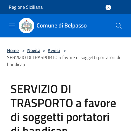
Salta al contenuto principale
Regione Siciliana
Comune di Belpasso
Home
>
Novità
>
Avvisi
>
SERVIZIO DI TRASPORTO a favore di soggetti portatori di
handicap
SERVIZIO DI
TRASPORTO a favore
di soggetti portatori
di handicap